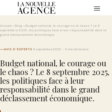
Skip
to
content
Accueil
»
Blog
»
Budget national, le courage ou le chaos ? Le 8
septembre 2025, les politiques face à leur responsabilité dans le
grand déclassement économique.
AVIS D'EXPERTS
8 septembre 2025
5 min de lecture
Budget national, le courage ou
le chaos ? Le 8 septembre 2025,
les politiques face à leur
responsabilité dans le grand
déclassement économique.