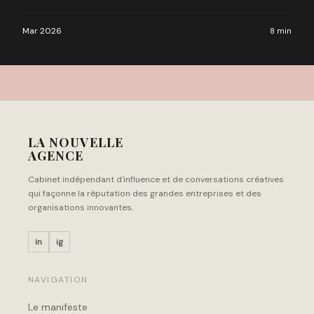
Mar 2026
8 min
LA NOUVELLE
AGENCE
Cabinet indépendant d'influence et de conversations créatives
qui façonne la réputation des grandes entreprises et des
organisations innovantes.
in
ig
NAVIGATION
Le manifeste