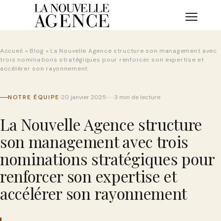
Skip
to
content
Accueil
»
Blog
»
La Nouvelle Agence structure son management avec
trois nominations stratégiques pour renforcer son expertise et
accélérer son rayonnement
NOTRE ÉQUIPE
20 janvier 2025
3 min de lecture
La Nouvelle Agence structure
son management avec trois
nominations stratégiques pour
renforcer son expertise et
accélérer son rayonnement